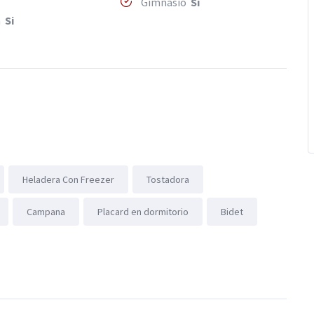
Gimnasio
Si
a
Si
Heladera Con Freezer
Tostadora
Campana
Placard en dormitorio
Bidet