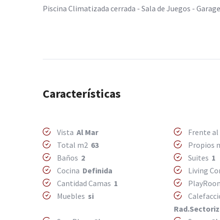
Piscina Climatizada cerrada - Sala de Juegos - Garage 
Características
Vista
Al Mar
Frente a
Total m2
63
Propios
Baños
2
Suites
1
Cocina
Definida
Living C
Cantidad Camas
1
PlayRo
Muebles
si
Calefacc
Rad.Sectori