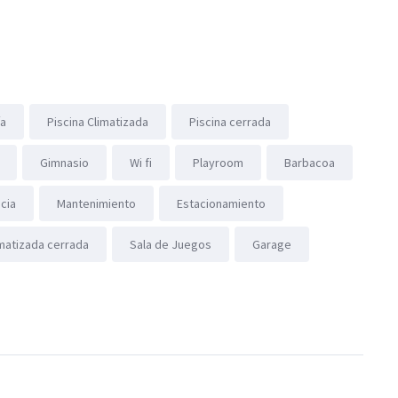
ía
Piscina Climatizada
Piscina cerrada
Gimnasio
Wi fi
Playroom
Barbacoa
ncia
Mantenimiento
Estacionamiento
imatizada cerrada
Sala de Juegos
Garage