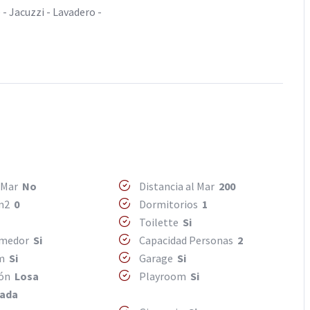
- Jacuzzi - Lavadero -
l Mar
No
Distancia al Mar
200
 m2
0
Dormitorios
1
Toilette
Si
omedor
Si
Capacidad Personas
2
om
Si
Garage
Si
ión
Losa
Playroom
Si
zada