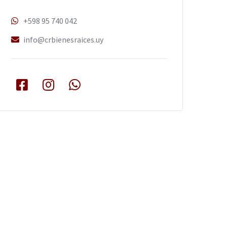
+598 95 740 042
info@crbienesraices.uy