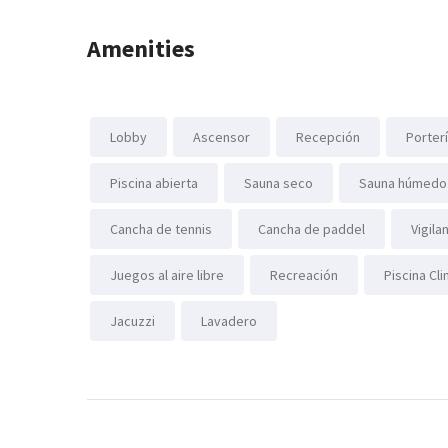
Amenities
Lobby
Ascensor
Recepción
Porter
Piscina abierta
Sauna seco
Sauna húmedo
Cancha de tennis
Cancha de paddel
Vigila
Juegos al aire libre
Recreación
Piscina Cl
Jacuzzi
Lavadero