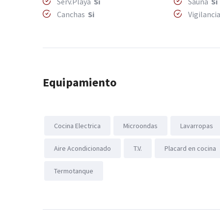
Serv.Playa
Si
Sauna
Si
Canchas
Si
Vigilanci
Equipamiento
Cocina Electrica
Microondas
Lavarropas
Aire Acondicionado
T.V.
Placard en cocina
Termotanque