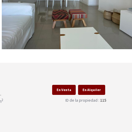
En Venta
En Alquiler
.
ID de la propiedad :
115
2
m