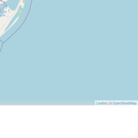
Leaflet
| ©
OpenStreetMap