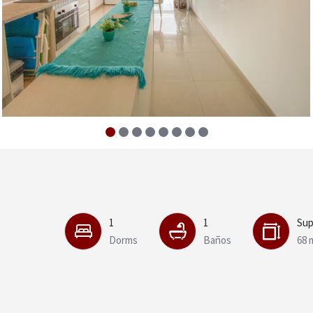
1
1
Sup
Dorms
Baños
68 