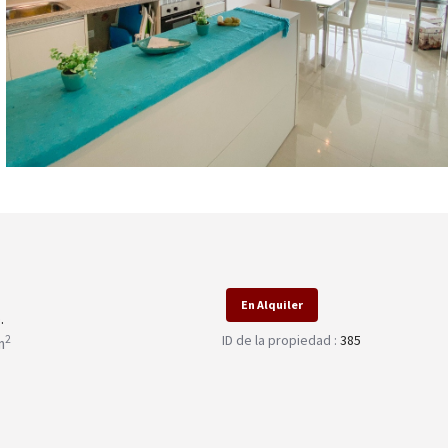
En Alquiler
.
ID de la propiedad :
385
2
m