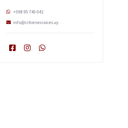
+598 95 740 042
info@crbienesraices.uy