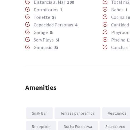
Distancia al Mar
100
Total m
Dormitorios
1
Baños
1
Toilette
Si
Cocina
I
Capacidad Personas
4
Cantidad
Garage
Si
Playroo
Serv.Playa
Si
Piscina
E
Gimnasio
Si
Canchas
Amenities
Snak Bar
Terraza panorámica
Vestuarios
Recepción
Ducha Escocesa
Sauna seco