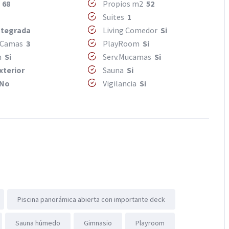
2
68
Propios m2
52
Suites
1
ntegrada
Living Comedor
Si
 Camas
3
PlayRoom
Si
m
Si
Serv.Mucamas
Si
xterior
Sauna
Si
No
Vigilancia
Si
Piscina panorámica abierta con importante deck
Sauna húmedo
Gimnasio
Playroom