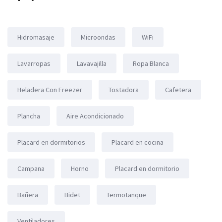
Hidromasaje
Microondas
WiFi
Lavarropas
Lavavajilla
Ropa Blanca
Heladera Con Freezer
Tostadora
Cafetera
Plancha
Aire Acondicionado
Placard en dormitorios
Placard en cocina
Campana
Horno
Placard en dormitorio
Bañera
Bidet
Termotanque
Ventiladores