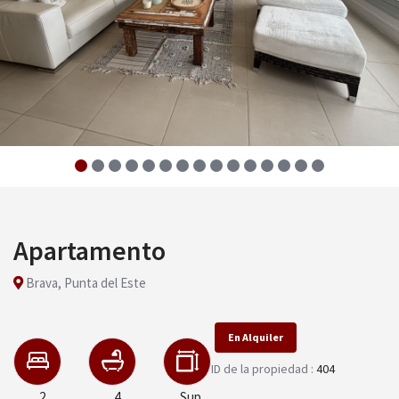
Apartamento
Brava, Punta del Este
En Alquiler
ID de la propiedad :
404
2
4
Sup.