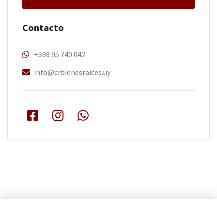
Contacto
+598 95 740 042
info@crbienesraices.uy