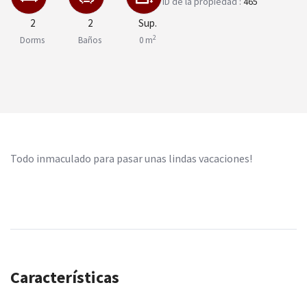
ID de la propiedad :
465
2
2
Sup.
2
Dorms
Baños
0 m
Todo inmaculado para pasar unas lindas vacaciones!
Características