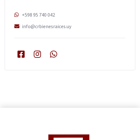
+598 95 740 042
info@crbienesraices.uy