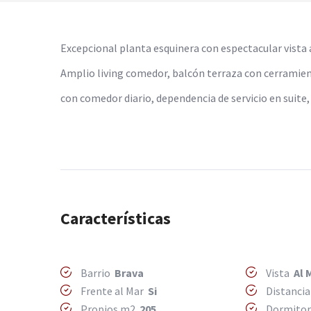
Excepcional planta esquinera con espectacular vista
Amplio living comedor, balcón terraza con cerramient
con comedor diario, dependencia de servicio en suite,
Características
Barrio
Brava
Vista
Al 
Frente al Mar
Si
Distancia
Propios m2
205
Dormito