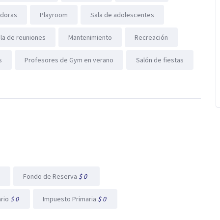
adoras
Playroom
Sala de adolescentes
la de reuniones
Mantenimiento
Recreación
s
Profesores de Gym en verano
Salón de fiestas
l
Fondo de Reserva
$ 0
ario
$ 0
Impuesto Primaria
$ 0