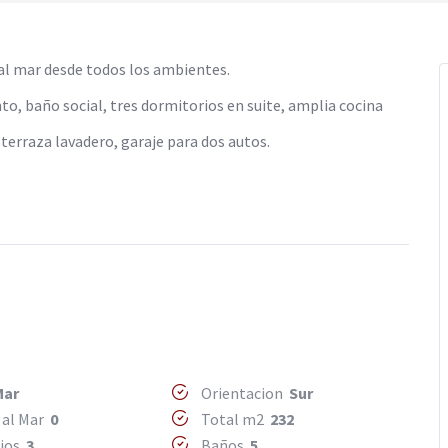
 al mar desde todos los ambientes.
o, baño social, tres dormitorios en suite, amplia cocina
 terraza lavadero, garaje para dos autos.
Mar
Orientacion
Sur
 al Mar
0
Total m2
232
rios
3
Baños
5