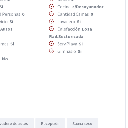
Si
Cocina
c/Desayunador
d Personas
0
Cantidad Camas
0
vicio
Si
Lavadero
Si
 Autos
Calefacción
Losa
Rad.Sectorizada
camas
Si
Serv.Playa
Si
Gimnasio
Si
a
No
vadero de autos
Recepción
Sauna seco