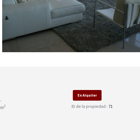
En Alquiler
.
ID de la propiedad :
71
2
 m