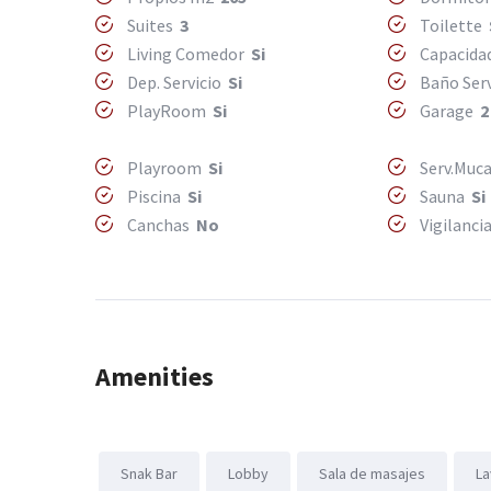
Suites
3
Toilette
Living Comedor
Si
Capacida
Dep. Servicio
Si
Baño Ser
PlayRoom
Si
Garage
2
Playroom
Si
Serv.Mu
Piscina
Si
Sauna
Si
Canchas
No
Vigilanci
Amenities
Snak Bar
Lobby
Sala de masajes
La