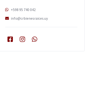
+598 95 740 042
info@crbienesraices.uy