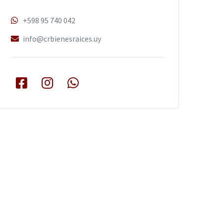
+598 95 740 042
info@crbienesraices.uy