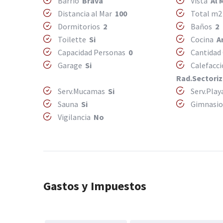
Barrio
Brava
Vista
Al 
Distancia al Mar
100
Total m
Dormitorios
2
Baños
2
Toilette
Si
Cocina
A
Capacidad Personas
0
Cantidad
Garage
Si
Calefacc
Rad.Sectori
Serv.Mucamas
Si
Serv.Pla
Sauna
Si
Gimnasi
Vigilancia
No
Gastos y Impuestos