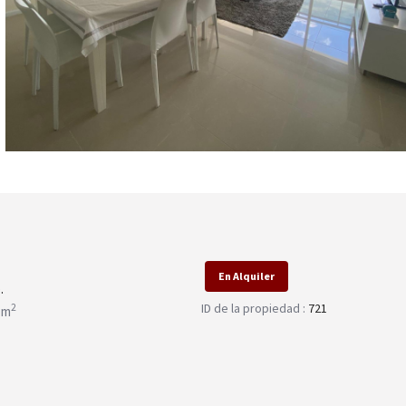
En Alquiler
.
ID de la propiedad :
721
2
 m