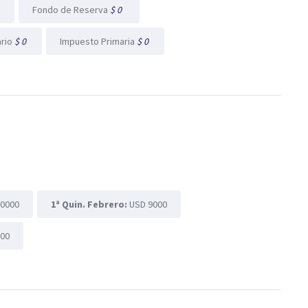
l
Fondo de Reserva
$ 0
ario
$ 0
Impuesto Primaria
$ 0
10000
1ª Quin. Febrero:
USD 9000
000