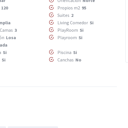
Mar
Orientacion
Norte
2
120
Propios m2
95
Suites
2
mplia
Living Comedor
Si
 Camas
3
PlayRoom
Si
ión
Losa
Playroom
Si
zada
ya
Si
Piscina
Si
o
Si
Canchas
No