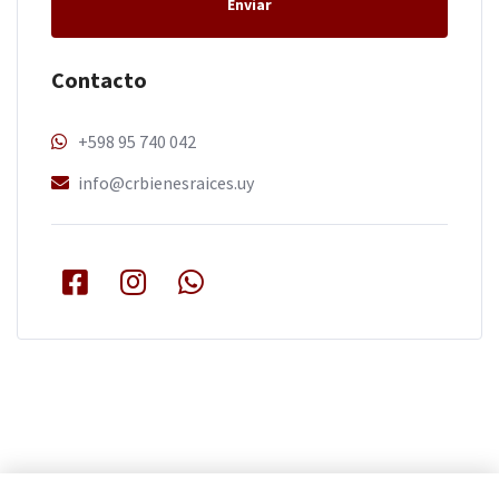
Enviar
Contacto
+598 95 740 042
info@crbienesraices.uy