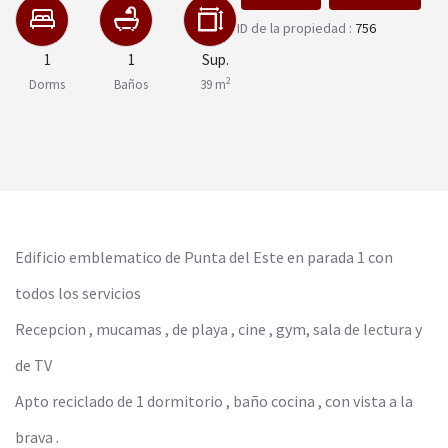
ID de la propiedad :
756
1
1
Sup.
2
Dorms
Baños
39 m
Edificio emblematico de Punta del Este en parada 1 con
todos los servicios
Recepcion , mucamas , de playa , cine , gym, sala de lectura y
de TV
Apto reciclado de 1 dormitorio , baño cocina , con vista a la
brava .