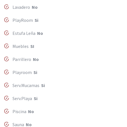
Lavadero
No
PlayRoom
Si
Estufa Leña
No
Muebles
SI
Parrillero
No
Playroom
Si
Serv.Mucamas
Si
Serv.Playa
Si
Piscina
No
Sauna
No