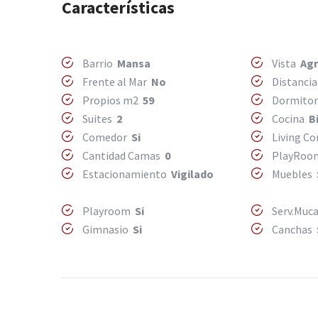
Características
Barrio
Mansa
Vista
Agr
Frente al Mar
No
Distancia
Propios m2
59
Dormito
Suites
2
Cocina
B
Comedor
Si
Living C
Cantidad Camas
0
PlayRo
Estacionamiento
Vigilado
Muebles
Playroom
Si
Serv.Mu
Gimnasio
Si
Canchas