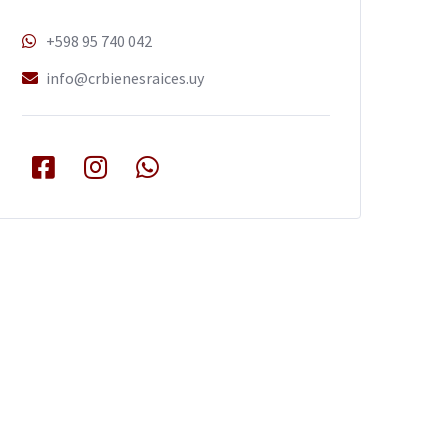
+598 95 740 042
info@crbienesraices.uy