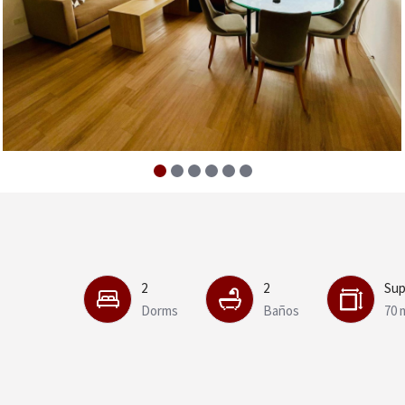
2
2
Sup
Dorms
Baños
70 