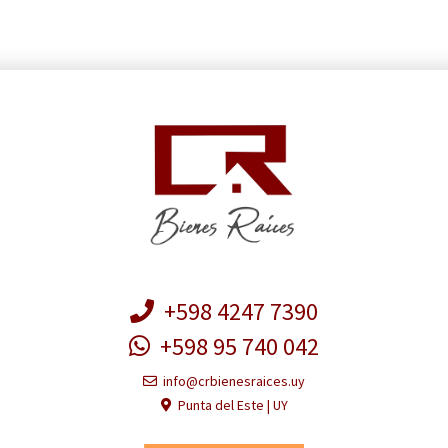
+598 4247 7390
+598 95 740 042
info@crbienesraices.uy
Punta del Este | UY