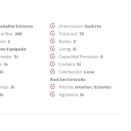
adable Entorno
Orientacion
SurEste
 al Mar
200
Total m2
70
rios
2
Baños
2
ien Equipada
Living
Si
omedor
Si
Capacidad Personas
0
om
Si
Cochera
Si
Si
Calefacción
Losa
Rad.Sectorizada
camas
Si
Piscina
Interior / Exterior
Si
Vigilancia
Si