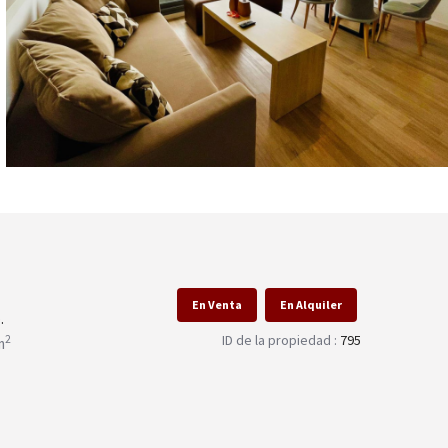
En Venta
En Alquiler
.
ID de la propiedad :
795
2
m