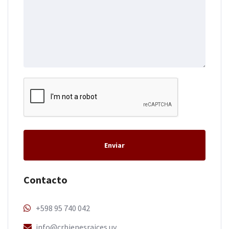
Enviar
Contacto
+598 95 740 042
info@crbienesraices.uy