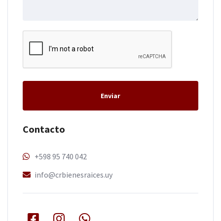
Enviar
Contacto
+598 95 740 042
info@crbienesraices.uy