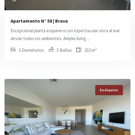
Apartamento N° 58 | Brava
Excepcional planta esquinera con espectacular vista al mar
desde todos los ambientes. Amplio living ...
2
3 Dormitorios
5 Baños
232 m
En Alquiler
En Alquiler
En Alquiler