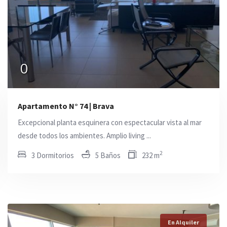
0
0
0
Apartamento N° 74 | Brava
Excepcional planta esquinera con espectacular vista al mar
desde todos los ambientes. Amplio living ...
2
3 Dormitorios
5 Baños
232 m
En Alquiler
En Alquiler
En Alquiler