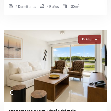
2
2 Dormitorios
4 Baños
180 m
En Alquiler
En Alquiler
En Alquiler
USD 2.000
0
USD 1.100
Apartamento N° 648 | Rincón del Indio