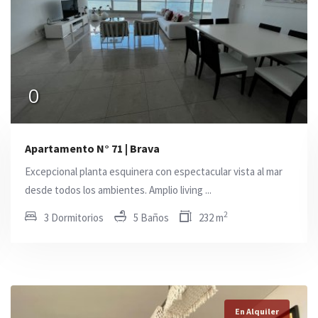
0
0
0
Apartamento N° 71 | Brava
Excepcional planta esquinera con espectacular vista al mar
desde todos los ambientes. Amplio living ...
2
3 Dormitorios
5 Baños
232 m
En Alquiler
En Alquiler
En Alquiler