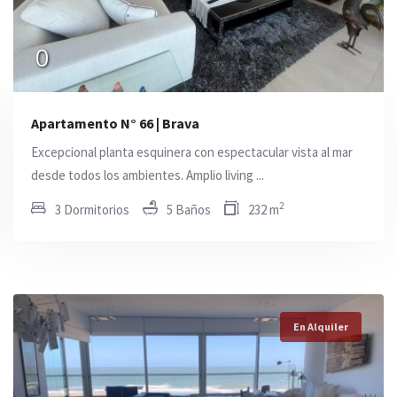
0
0
0
Apartamento N° 66 | Brava
Excepcional planta esquinera con espectacular vista al mar
desde todos los ambientes. Amplio living ...
2
3 Dormitorios
5 Baños
232 m
En Alquiler
En Alquiler
En Alquiler