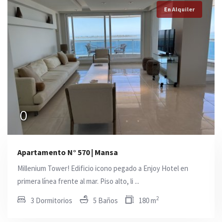
En Alquiler
En Alquiler
En Alquiler
0
0
USD 80.000
Apartamento N° 570 | Mansa
Millenium Tower! Edificio icono pegado a Enjoy Hotel en
primera línea frente al mar. Piso alto, li ...
2
3 Dormitorios
5 Baños
180 m