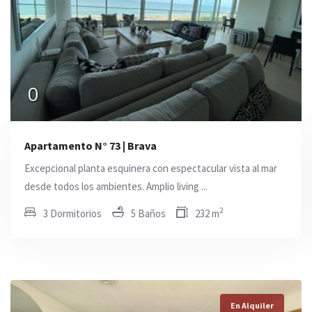
0
0
0
Apartamento N° 73 | Brava
Excepcional planta esquinera con espectacular vista al mar
desde todos los ambientes. Amplio living ...
2
3 Dormitorios
5 Baños
232 m
En Alquiler
En Alquiler
En Alquiler