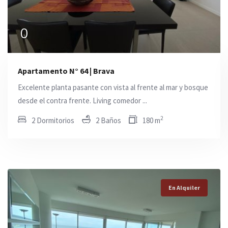
0
0
0
Apartamento N° 64 | Brava
Excelente planta pasante con vista al frente al mar y bosque
desde el contra frente. Living comedor ...
2
2 Dormitorios
2 Baños
180 m
En Alquiler
En Alquiler
En Alquiler