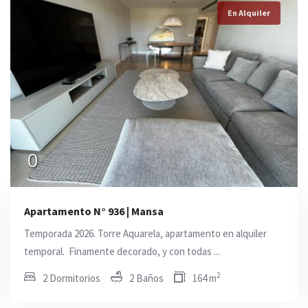
En Alquiler
En Alquiler
En Alquiler
0
0
USD 80.000
Apartamento N° 936 | Mansa
Temporada 2026. Torre Aquarela, apartamento en alquiler
temporal. Finamente decorado, y con todas ...
2
2 Dormitorios
2 Baños
164 m