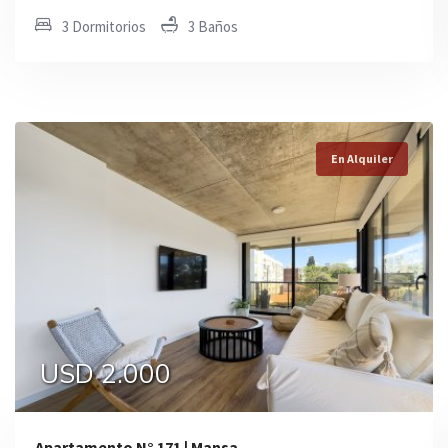
3 Dormitorios
3 Baños
En Alquiler
En Alquiler
En Alquiler
USD 2.000
0
USD 1.100
Apartamento N° 171 | Mansa