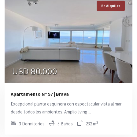
En Alquiler
En Alquiler
En Alquiler
0
0
USD 80.000
Apartamento N° 57 | Brava
Excepcional planta esquinera con espectacular vista al mar
desde todos los ambientes. Amplio living ...
2
3 Dormitorios
5 Baños
232 m