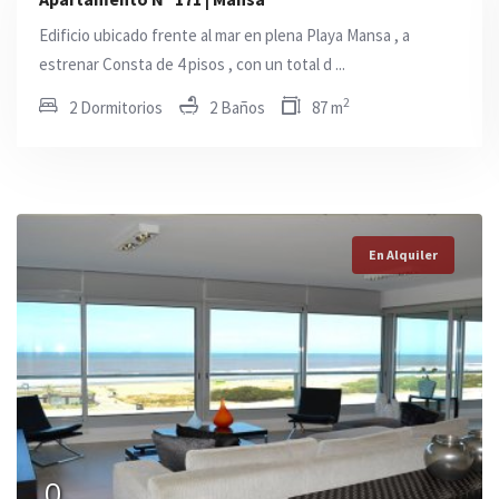
Edificio ubicado frente al mar en plena Playa Mansa , a
estrenar Consta de 4 pisos , con un total d ...
2
2 Dormitorios
2 Baños
87 m
En Alquiler
En Alquiler
En Alquiler
0
0
0