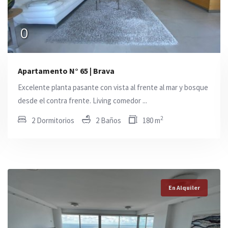
0
0
0
Apartamento N° 65 | Brava
Excelente planta pasante con vista al frente al mar y bosque
desde el contra frente. Living comedor ...
2
2 Dormitorios
2 Baños
180 m
En Alquiler
En Alquiler
En Alquiler