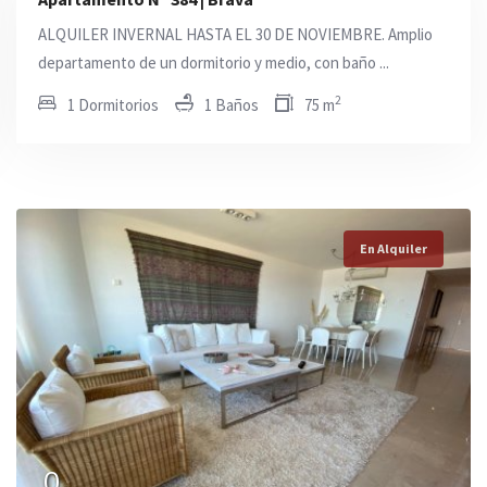
ALQUILER INVERNAL HASTA EL 30 DE NOVIEMBRE. Amplio
departamento de un dormitorio y medio, con baño ...
2
1 Dormitorios
1 Baños
75 m
En Alquiler
En Alquiler
En Alquiler
0
0
0