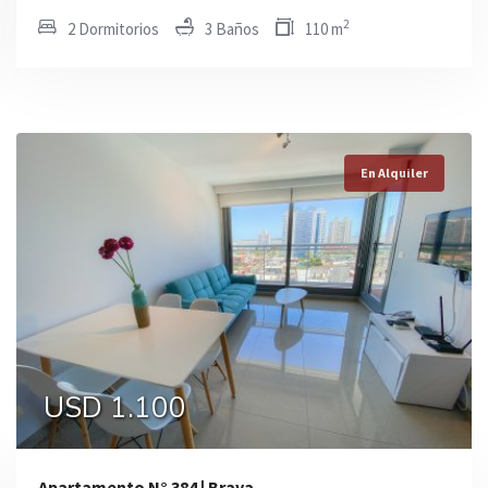
2
2 Dormitorios
3 Baños
110 m
En Alquiler
En Alquiler
En Alquiler
USD 2.000
0
USD 1.100
Apartamento N° 384 | Brava