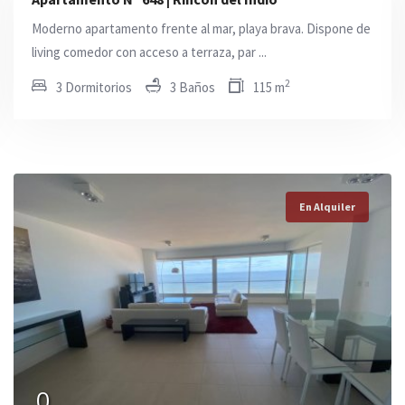
Moderno apartamento frente al mar, playa brava. Dispone de
living comedor con acceso a terraza, par ...
2
3 Dormitorios
3 Baños
115 m
En Alquiler
En Alquiler
En Alquiler
0
0
0