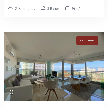
2
2 Dormitorios
3 Baños
95 m
En Alquiler
0